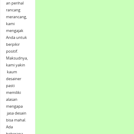
an perihal
rancang
merancang,
kami
mengajak
Anda untuk
berpikir
positif.
Maksudnya,
kami yakin
kaum
desainer
pasti
memiliki
alasan
mengapa
jasa desain
bisa mahal.
Ada
beberapa