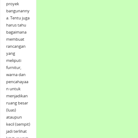
proyek
bangunanny
a. Tentu juga
harus tahu
bagaimana
membuat
rancangan
yang
meliputi
furnitur,
warna dan
pencahayaa
n untuk
menjadikan
ruang besar
(luas)
ataupun
kecil (sempit)
jadi terlihat