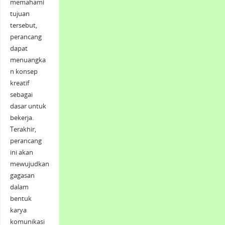
memahami
tujuan
tersebut,
perancang
dapat
menuangka
n konsep
kreatif
sebagai
dasar untuk
bekerja.
Terakhir,
perancang
ini akan
mewujudkan
gagasan
dalam
bentuk
karya
komunikasi