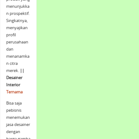
menunjukka
n prospektif.
Singkatnya,
menyajikan
profil
perusahaan
dan
menanamka
n citra
merek.
||
Desainer
Interior
Ternama
Bisa saja
pebisnis
menemukan
jasa desainer
dengan
harga gamba