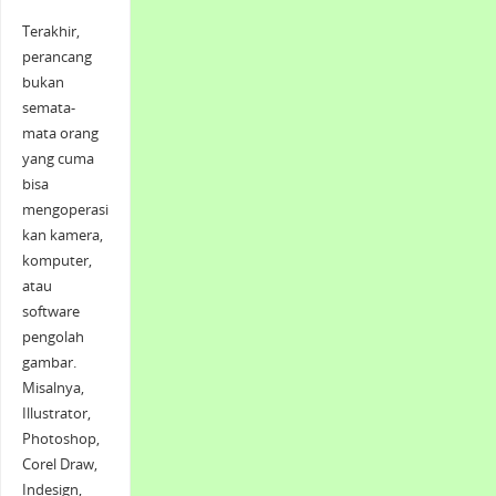
Terakhir,
perancang
bukan
semata-
mata orang
yang cuma
bisa
mengoperasi
kan kamera,
komputer,
atau
software
pengolah
gambar.
Misalnya,
Illustrator,
Photoshop,
Corel Draw,
Indesign,