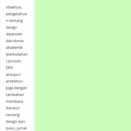
Idealnya,
pengetahua
n tentang
design
diperoleh
dari dunia
akademik
(perkuliahan
) jurusan
DKV
ataupun
arsitektur.
Juga dengan
tambahan
membaca
literatur
tentang
design dari
buku, jurnal