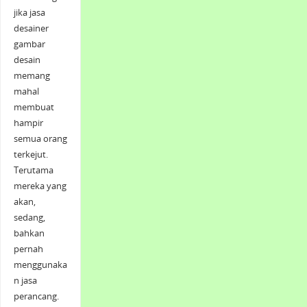
jika jasa
desainer
gambar
desain
memang
mahal
membuat
hampir
semua orang
terkejut.
Terutama
mereka yang
akan,
sedang,
bahkan
pernah
menggunaka
n jasa
perancang.