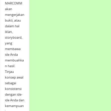
MARCOMM
akan
mengerjakan
bukti, atau
dalam hal
iklan,
storyboard,
yang
membawa
ide Anda
membuahka
n hasil.
Tinjau
konsep awal
sebagai
konsistensi
dengan ide-
ide Anda dan
kemampuan