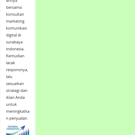
annya
bersama
konsultan
marketing
komunikasi
digital di
surabaya
indonesia.
Kemudian
lacak
responsnya,
lalu
sesuaikan
strategi dan
iklan Anda
untuk
meningkatka
n penjualan.