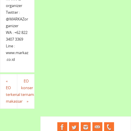
organizer
Twitter :
@MARKAZor
ganizer
WA : +62 822
3407 3369
Line :
www.markaz
.co.id
«
EO
EO
konser
terkenal
ternama
makassar
»