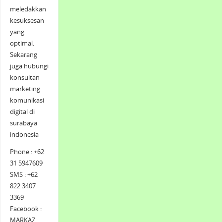
meledakkan
kesuksesan
yang
optimal.
Sekarang
juga hubungi
konsultan
marketing
komunikasi
digital di
surabaya
indonesia
Phone : +62
31 5947609
SMS : +62
822 3407
3369
Facebook :
MARKAZ