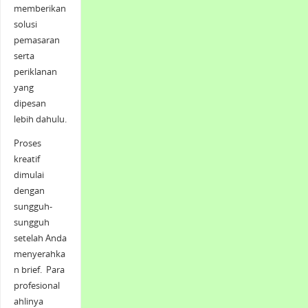
memberikan
solusi
pemasaran
serta
periklanan
yang
dipesan
lebih dahulu.
Proses
kreatif
dimulai
dengan
sungguh-
sungguh
setelah Anda
menyerahka
n brief. Para
profesional
ahlinya