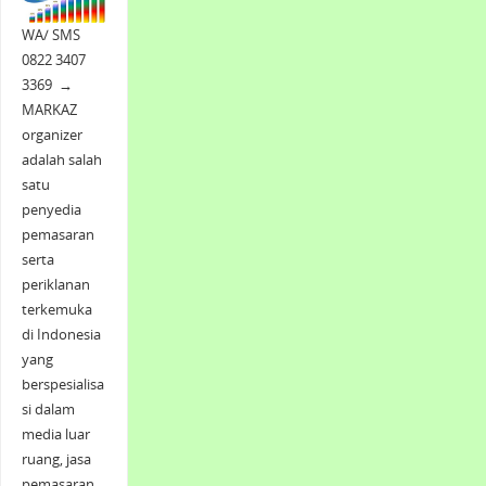
WA/ SMS
0822 3407
3369 →
MARKAZ
organizer
adalah salah
satu
penyedia
pemasaran
serta
periklanan
terkemuka
di Indonesia
yang
berspesialisa
si dalam
media luar
ruang, jasa
pemasaran