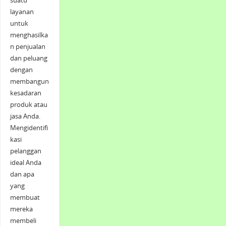
suatu
layanan
untuk
menghasilka
n penjualan
dan peluang
dengan
membangun
kesadaran
produk atau
jasa Anda.
Mengidentifi
kasi
pelanggan
ideal Anda
dan apa
yang
membuat
mereka
membeli