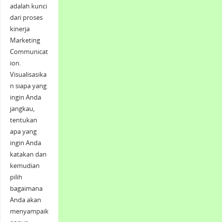
adalah kunci
dari proses
kinerja
Marketing
Communicat
ion.
Visualisasika
n siapa yang
ingin Anda
jangkau,
tentukan
apa yang
ingin Anda
katakan dan
kemudian
pilih
bagaimana
Anda akan
menyampaik