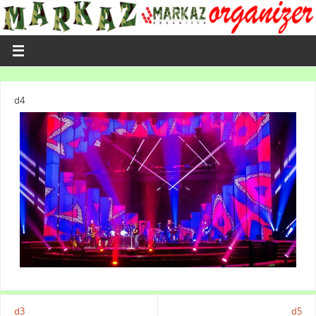
d4
d3
d5