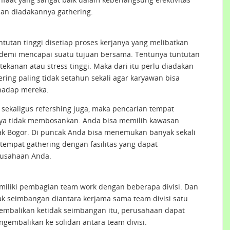
juan diadakannya gathering.
tutan tinggi disetiap proses kerjanya yang melibatkan
h demi mencapai suatu tujuan bersama. Tentunya tuntutan
kanan atau stress tinggi. Maka dari itu perlu diadakan
ering paling tidak setahun sekali agar karyawan bisa
hadap mereka.
 sekaligus refershing juga, maka pencarian tempat
nya tidak membosankan. Anda bisa memilih kawasan
cak Bogor. Di puncak Anda bisa menemukan banyak sekali
empat gathering dengan fasilitas yang dapat
rusahaan Anda.
iliki pembagian team work dengan beberapa divisi. Dan
dak seimbangan diantara kerjama sama team divisi satu
gembalikan ketidak seimbangan itu, perusahaan dapat
gembalikan ke solidan antara team divisi.