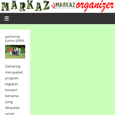
gathering
kantor JAWA
Gathering
merupakan
program
kegiatan
kumpul
bersama
yang
ditujukan
untuk