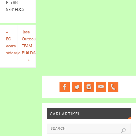
Pin BB :
57B1FDC3
«
Jasa
EO
Outbound
acara
TEAM
sidoarjo
BUiLDiNG
»
CARI ARTIKEL