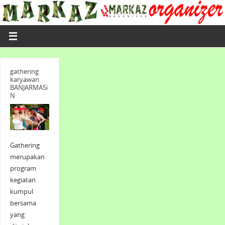
gathering
karyawan
BANJARMASi
N
Gathering
merupakan
program
kegiatan
kumpul
bersama
yang