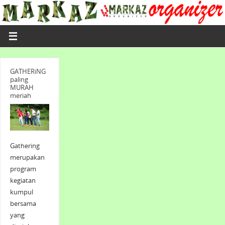
GATHERiNG
paling
MURAH
meriah
Gathering
merupakan
program
kegiatan
kumpul
bersama
yang