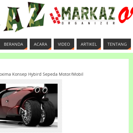
BERANDA
ACARA
VIDEO
ARTIKEL
TENTANG
roxima Konsep Hybird Sepeda Motor/Mobil