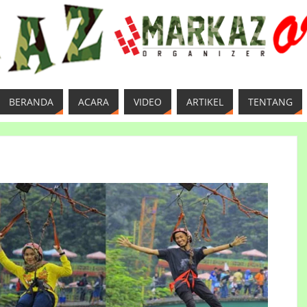
BERANDA
ACARA
VIDEO
ARTIKEL
TENTANG