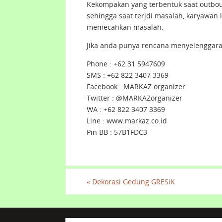
Kekompakan yang terbentuk saat outbou
sehingga saat terjdi masalah, karyawan l
memecahkan masalah.
Jika anda punya rencana menyelenggara
Phone : +62 31 5947609
SMS : +62 822 3407 3369
Facebook : MARKAZ organizer
Twitter : @MARKAZorganizer
WA : +62 822 3407 3369
Line : www.markaz.co.id
Pin BB : 57B1FDC3
«
Dekorasi Gedung GRESiK