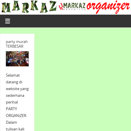
party murah
TERBESAR
Selamat
datang di
website yang
sederhana
perihal
PARTY
ORGANiZER.
Dalam
tulisan kali