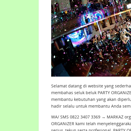
Selamat datang di website yang sederha
membahas seluk beluk PARTY ORGANiZER 
membantu kebutuhan yang akan diperl
hadir selalu untuk membantu Anda sem
WA/ SMS 0822 3407 3369 → MARKAZ orga
ORGANiZER kami telah menyelenggarakan
serius, tekun serta profesional. PART