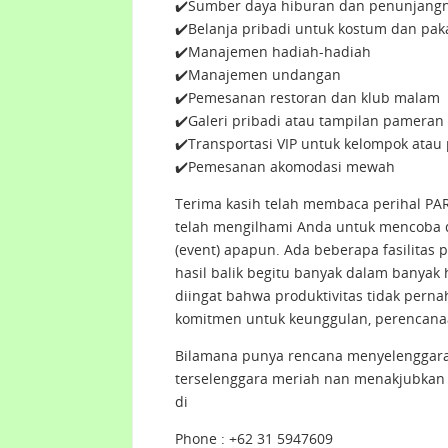
✔️Sumber daya hiburan dan penunjang
✔️Belanja pribadi untuk kostum dan pak
✔️Manajemen hadiah-hadiah
✔️Manajemen undangan
✔️Pemesanan restoran dan klub malam
✔️Galeri pribadi atau tampilan pameran
✔️Transportasi VIP untuk kelompok atau
✔️Pemesanan akomodasi mewah
Terima kasih telah membaca perihal PA
telah mengilhami Anda untuk mencoba d
(event) apapun. Ada beberapa fasilita
hasil balik begitu banyak dalam banya
diingat bahwa produktivitas tidak perna
komitmen untuk keunggulan, perencanaa
Bilamana punya rencana menyelenggarak
terselenggara meriah nan menakjubkan
di
Phone : +62 31 5947609