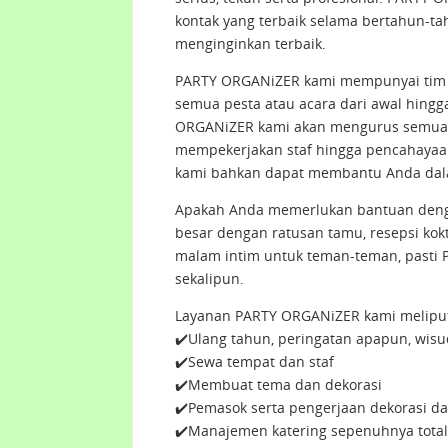
kontak yang terbaik selama bertahun-t
menginginkan terbaik.
PARTY ORGANiZER kami mempunyai tim 
semua pesta atau acara dari awal hingg
ORGANiZER kami akan mengurus semuan
mempekerjakan staf hingga pencahayaa
kami bahkan dapat membantu Anda dala
Apakah Anda memerlukan bantuan denga
besar dengan ratusan tamu, resepsi kok
malam intim untuk teman-teman, pasti 
sekalipun.
Layanan PARTY ORGANiZER kami meliput
✔️Ulang tahun, peringatan apapun, wisu
✔️Sewa tempat dan staf
✔️Membuat tema dan dekorasi
✔️Pemasok serta pengerjaan dekorasi d
✔️Manajemen katering sepenuhnya total