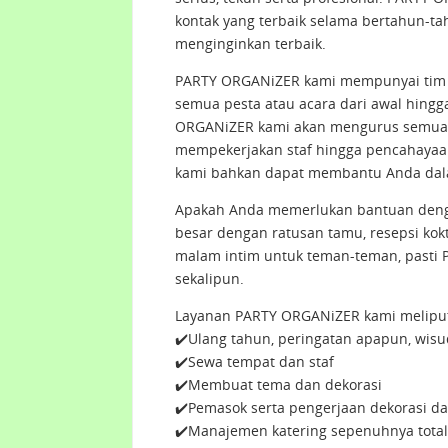
kontak yang terbaik selama bertahun-t
menginginkan terbaik.
PARTY ORGANiZER kami mempunyai tim 
semua pesta atau acara dari awal hingg
ORGANiZER kami akan mengurus semuan
mempekerjakan staf hingga pencahayaa
kami bahkan dapat membantu Anda dala
Apakah Anda memerlukan bantuan denga
besar dengan ratusan tamu, resepsi kok
malam intim untuk teman-teman, pasti 
sekalipun.
Layanan PARTY ORGANiZER kami meliput
✔️Ulang tahun, peringatan apapun, wisu
✔️Sewa tempat dan staf
✔️Membuat tema dan dekorasi
✔️Pemasok serta pengerjaan dekorasi d
✔️Manajemen katering sepenuhnya total