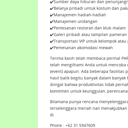
✔️Sumber daya hiburan dan penunjang
✔️Belanja pribadi untuk kostum dan pak
✔️Manajemen hadiah-hadiah
✔️Manajemen undangan
✔️Pemesanan restoran dan klub malam
✔️Galeri pribadi atau tampilan pameran
✔️Transportasi VIP untuk kelompok atau
✔️Pemesanan akomodasi mewah
Terima kasih telah membaca perihal PA
telah mengilhami Anda untuk mencoba d
(event) apapun. Ada beberapa fasilita
hasil balik begitu banyak dalam banya
diingat bahwa produktivitas tidak perna
komitmen untuk keunggulan, perencanaa
Bilamana punya rencana menyelenggarak
terselenggara meriah nan menakjubkan
di
Phone : +62 31 5947609