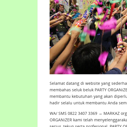
Selamat datang di website yang sederha
membahas seluk beluk PARTY ORGANiZER 
membantu kebutuhan yang akan diperl
hadir selalu untuk membantu Anda sem
WA/ SMS 0822 3407 3369 → MARKAZ orga
ORGANiZER kami telah menyelenggarakan
serius, tekun serta profesional. PART