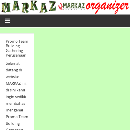
Promo Team
Building
Gathering
Perusahaan
Selamat
datang di
website
MARKAZ ini,
di sini kami
ingin sedikit
membahas
mengenai
Promo Team
Building