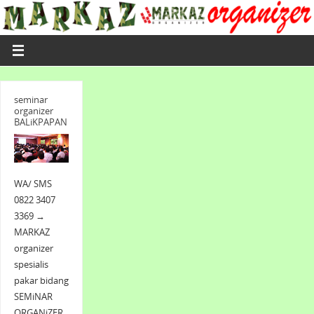
seminar
organizer
BALiKPAPAN
WA/ SMS
0822 3407
3369 →
MARKAZ
organizer
spesialis
pakar bidang
SEMiNAR
ORGANiZER