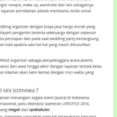
ngisi resepsi, make up, wardrobe dan lain sebagainya.
or) layanan pernikahan adalah membantu Anda untuk
ding organizer dengan biaya jasa harga murah yang
Melayani pengantin beserta sekeluarga dengan sepenuh
lama persiapan dan pada saat wedding party berlangsung.
an baik apabila ada hal-hal yang masih dibutuhkan.
RKAZ organizer sebagai penyelenggara acara (event)
ntu dari awal hingga akhir dengan layanan terbaik kelas
sta) nikahan akan kami kemas dengan rinci waktu yang
 sini istimewa ?
man menangani segala event (acara) di Indonesia
rnasional, yaitu ekshibisi/ pameran LIFESTYLE 2016.
 yang
megah
dan
spektakuler.
dan komitmen yang telah menjadi kesepakatan bersama.