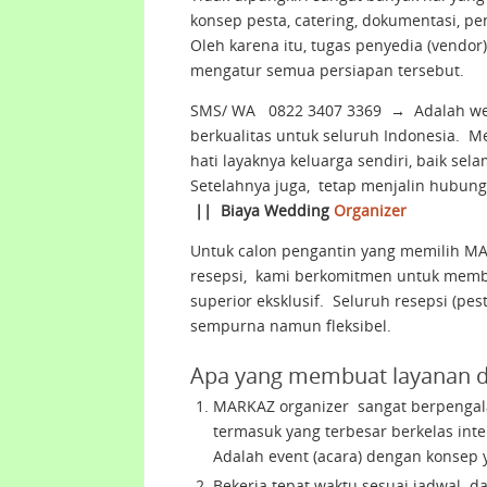
konsep pesta, catering, dokumentasi, pe
Oleh karena itu, tugas penyedia (vend
mengatur semua persiapan tersebut.
SMS/ WA 0822 3407 3369
→
Adalah wed
berkualitas untuk seluruh Indonesia. 
hati layaknya keluarga sendiri, baik se
Setelahnya juga, tetap menjalin hubung
||
Biaya Wedding
Organizer
Untuk calon pengantin yang memilih MA
resepsi, kami berkomitmen untuk memba
superior eksklusif. Seluruh resepsi (pe
sempurna namun fleksibel.
Apa yang membuat layanan di
MARKAZ organizer sangat berpengala
termasuk yang terbesar berkelas inte
Adalah event (acara) dengan konsep
Bekerja tepat waktu sesuai jadwal 