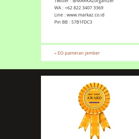
Twitter : @MARKAZorganizer
WA : +62 822 3407 3369
Line : www.markaz.co.id
Pin BB : 57B1FDC3
«
EO pameran jember