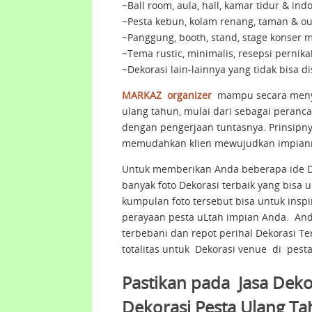
~Ball room, aula, hall, kamar tidur & ind
~Pesta kebun, kolam renang, taman & ou
~Panggung, booth, stand, stage konser m
~Tema rustic, minimalis, resepsi pernik
~Dekorasi lain-lainnya yang tidak bisa di
MARKAZ organizer
mampu secara meny
ulang tahun, mulai dari sebagai peranc
dengan pengerjaan tuntasnya. Prinsipn
memudahkan klien mewujudkan impianny
Untuk memberikan Anda beberapa ide D
banyak foto Dekorasi terbaik yang bisa 
kumpulan foto tersebut bisa untuk insp
perayaan pesta uLtah impian Anda. An
terbebani dan repot perihal Dekorasi 
totalitas untuk Dekorasi venue di pest
Pastikan pada Jasa Dek
Dekorasi Pesta Ulang Ta