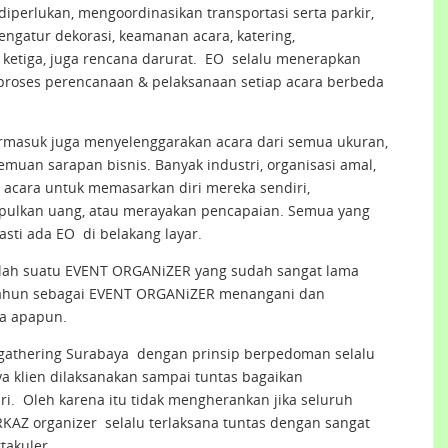
diperlukan, mengoordinasikan transportasi serta parkir,
ngatur dekorasi, keamanan acara, katering,
ketiga, juga rencana darurat. EO selalu menerapkan
 proses perencanaan & pelaksanaan setiap acara berbeda
termasuk juga menyelenggarakan acara dari semua ukuran,
emuan sarapan bisnis. Banyak industri, organisasi amal,
acara untuk memasarkan diri mereka sendiri,
lkan uang, atau merayakan pencapaian. Semua yang
sti ada EO di belakang layar.
alah suatu EVENT ORGANiZER yang sudah sangat lama
tahun sebagai EVENT ORGANiZER menangani dan
a apapun.
 gathering Surabaya dengan prinsip berpedoman selalu
a klien dilaksanakan sampai tuntas bagaikan
iri. Oleh karena itu tidak mengherankan jika seluruh
KAZ organizer selalu terlaksana tuntas dengan sangat
akuler.