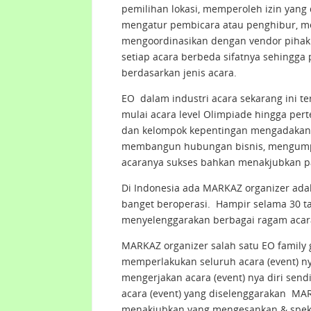
pemilihan lokasi, memperoleh izin yang 
mengatur pembicara atau penghibur, me
mengoordinasikan dengan vendor pihak 
setiap acara berbeda sifatnya sehingga
berdasarkan jenis acara.
EO dalam industri acara sekarang ini 
mulai acara level Olimpiade hingga pert
dan kelompok kepentingan mengadakan 
membangun hubungan bisnis, mengumpu
acaranya sukses bahkan menakjubkan pa
Di Indonesia ada MARKAZ organizer ad
banget beroperasi. Hampir selama 30 
menyelenggarakan berbagai ragam acar
MARKAZ organizer salah satu EO family
memperlakukan seluruh acara (event) ny
mengerjakan acara (event) nya diri send
acara (event) yang diselenggarakan MAR
menakjubkan yang mengesankan & spekt