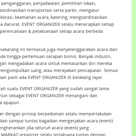
penganggaran, penjadwalan, pemilihan lokasi,
ordinasikan transportasi serta parkir, mengatur
korasi, keamanan acara, katering, mengoordinasikan
ana darurat. EVENT ORGANIZER selalu menerapkan setiap
s perencanaan & pelaksanaan setiap acara berbeda
sekarang ini termasuk juga menyelenggarakan acara dari
ade hingga pertemuan sarapan bisnis. Banyak industri,
ingan mengadakan acara untuk memasarkan diri mereka
 mengumpulkan uang, atau merayakan pencapaian. Semua
an pasti ada EVENT ORGANiZER di belakang layar.
alah suatu EVENT ORGANiZER yang sudah sangat lama
tahun sebagai EVENT ORGANiZER menangani dan
a apapun.
er dengan prinsip berpedoman selalu memperlakukan
nakan sampai tuntas bagaikan mengerjakan acara (event)
mengherankan jika seluruh acara (event) yang
MARKAZ organizer selalu terlaksana tuntas dengan