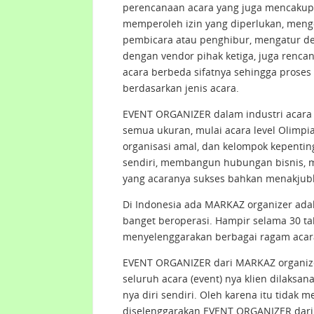
perencanaan acara yang juga mencakup 
memperoleh izin yang diperlukan, mengo
pembicara atau penghibur, mengatur de
dengan vendor pihak ketiga, juga renc
acara berbeda sifatnya sehingga prose
berdasarkan jenis acara.
EVENT ORGANIZER dalam industri acara 
semua ukuran, mulai acara level Olimpi
organisasi amal, dan kelompok kepent
sendiri, membangun hubungan bisnis,
yang acaranya sukses bahkan menakjubk
Di Indonesia ada MARKAZ organizer ad
banget beroperasi. Hampir selama 30 
menyelenggarakan berbagai ragam acar
EVENT ORGANIZER dari MARKAZ organiz
seluruh acara (event) nya klien dilaksa
nya diri sendiri. Oleh karena itu tidak 
diselenggarakan EVENT ORGANIZER dari 