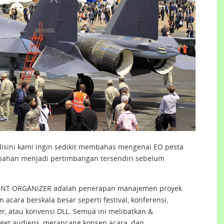
disini kami ingin sedikit membahas mengenai EO pesta
bahan menjadi pertimbangan tersendiri sebelum
VENT ORGANiZER adalah penerapan manajemen proyek
ara berskala besar seperti festival, konferensi,
er, atau konvensi DLL. Semua ini melibatkan &
rget audiens, merancang konsep acara, dan