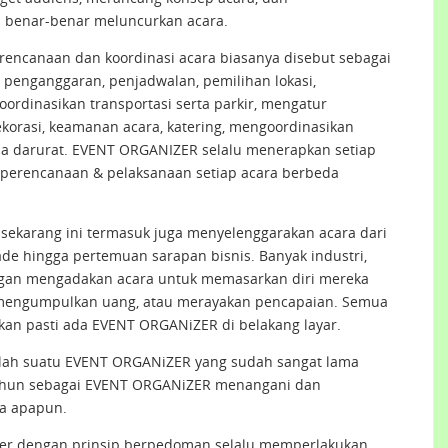
 benar-benar meluncurkan acara.
ncanaan dan koordinasi acara biasanya disebut sebagai
penganggaran, penjadwalan, pemilihan lokasi,
ordinasikan transportasi serta parkir, mengatur
korasi, keamanan acara, katering, mengoordinasikan
ana darurat. EVENT ORGANIZER selalu menerapkan setiap
s perencanaan & pelaksanaan setiap acara berbeda
sekarang ini termasuk juga menyelenggarakan acara dari
ade hingga pertemuan sarapan bisnis. Banyak industri,
ingan mengadakan acara untuk memasarkan diri mereka
 mengumpulkan uang, atau merayakan pencapaian. Semua
an pasti ada EVENT ORGANiZER di belakang layar.
alah suatu EVENT ORGANiZER yang sudah sangat lama
tahun sebagai EVENT ORGANiZER menangani dan
a apapun.
er dengan prinsip berpedoman selalu memperlakukan