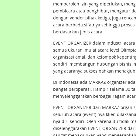
memperoleh izin yang diperlukan, mengo
pembicara atau penghibur, mengatur de
dengan vendor pihak ketiga, juga renc
acara berbeda sifatnya sehingga prose
berdasarkan jenis acara.
EVENT ORGANIZER dalam industri acara 
semua ukuran, mulai acara level Olimpi
organisasi amal, dan kelompok kepent
sendiri, membangun hubungan bisnis,
yang acaranya sukses bahkan menakjubk
Di Indonesia ada MARKAZ organizer ad
banget beroperasi. Hampir selama 30 
menyelenggarakan berbagai ragam acar
EVENT ORGANIZER dari MARKAZ organiz
seluruh acara (event) nya klien dilaksa
nya diri sendiri. Oleh karena itu tidak 
diselenggarakan EVENT ORGANIZER dari 
sangat menakjubkan yang mengesankan 