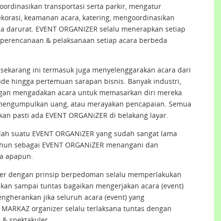
ordinasikan transportasi serta parkir, mengatur
korasi, keamanan acara, katering, mengoordinasikan
ana darurat. EVENT ORGANIZER selalu menerapkan setiap
s perencanaan & pelaksanaan setiap acara berbeda
sekarang ini termasuk juga menyelenggarakan acara dari
ade hingga pertemuan sarapan bisnis. Banyak industri,
ingan mengadakan acara untuk memasarkan diri mereka
 mengumpulkan uang, atau merayakan pencapaian. Semua
an pasti ada EVENT ORGANiZER di belakang layar.
alah suatu EVENT ORGANiZER yang sudah sangat lama
tahun sebagai EVENT ORGANiZER menangani dan
a apapun.
er dengan prinsip berpedoman selalu memperlakukan
nakan sampai tuntas bagaikan mengerjakan acara (event)
mengherankan jika seluruh acara (event) yang
MARKAZ organizer selalu terlaksana tuntas dengan
& spektakuler.