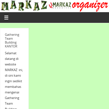
Gathering
Team
Building
KANTOR
Selamat
datang di
website
MARKAZ ini,
di sini kami
ingin sedikit
membahas
mengenai
Gathering
Team