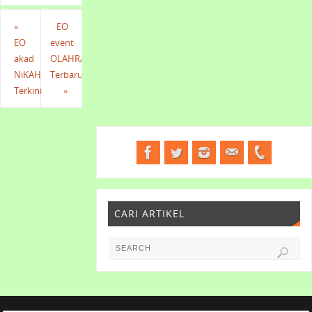
«
EO
EO
event
akad
OLAHRAGA
NiKAH
Terbaru
Terkini
»
CARI ARTIKEL