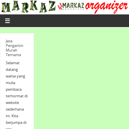
Jasa
Pengantin
Murah
Ternama
Selamat
datang
wahai yang
mulia
pembaca
terhormat di
website
sederhana
ini. Kita
berjumpa di