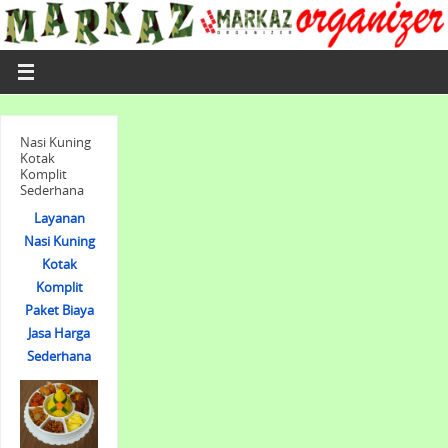
Nasi Kuning
Kotak
Komplit
Sederhana
Layanan
Nasi Kuning
Kotak
Komplit
Paket Biaya
Jasa Harga
Sederhana