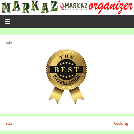
sd3
sd2
Gedung