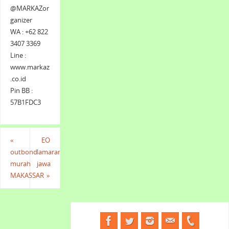
@MARKAZor
ganizer
WA : +62 822
3407 3369
Line :
www.markaz
.co.id
Pin BB :
57B1FDC3
«
EO
outbond
lamaran
murah
jawa
MAKASSAR
»