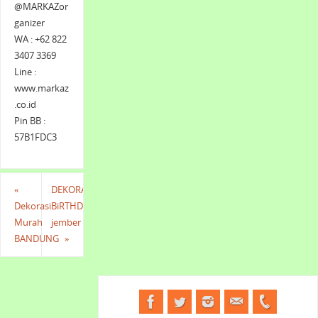
@MARKAZor
ganizer
WA : +62 822
3407 3369
Line :
www.markaz
.co.id
Pin BB :
57B1FDC3
«
DEKORASi
Dekorasi
BiRTHDAY
Murah
jember
BANDUNG
»