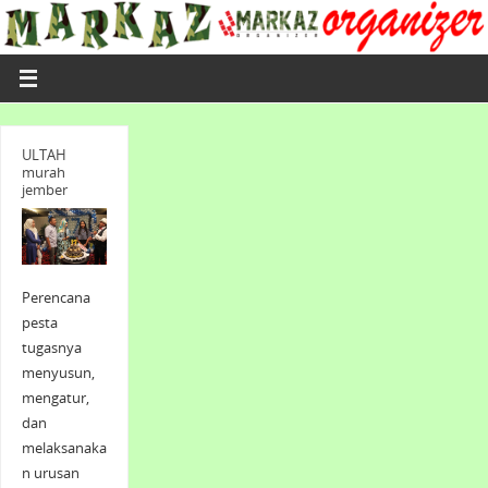
ULTAH
murah
jember
Perencana
pesta
tugasnya
menyusun,
mengatur,
dan
melaksanaka
n urusan