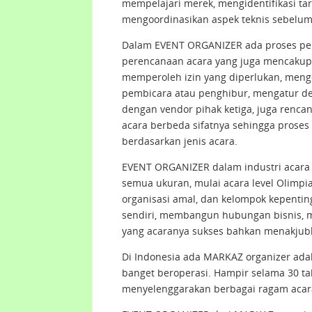
mempelajari merek, mengidentifikasi ta
mengoordinasikan aspek teknis sebelum
Dalam EVENT ORGANIZER ada proses pere
perencanaan acara yang juga mencakup 
memperoleh izin yang diperlukan, mengo
pembicara atau penghibur, mengatur de
dengan vendor pihak ketiga, juga renc
acara berbeda sifatnya sehingga prose
berdasarkan jenis acara.
EVENT ORGANIZER dalam industri acara 
semua ukuran, mulai acara level Olimpi
organisasi amal, dan kelompok kepent
sendiri, membangun hubungan bisnis,
yang acaranya sukses bahkan menakjubk
Di Indonesia ada MARKAZ organizer ad
banget beroperasi. Hampir selama 30 
menyelenggarakan berbagai ragam acar