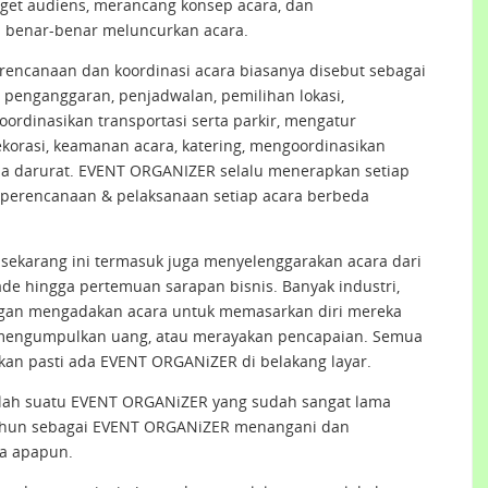
rget audiens, merancang konsep acara, dan
 benar-benar meluncurkan acara.
ncanaan dan koordinasi acara biasanya disebut sebagai
penganggaran, penjadwalan, pemilihan lokasi,
ordinasikan transportasi serta parkir, mengatur
korasi, keamanan acara, katering, mengoordinasikan
ana darurat. EVENT ORGANIZER selalu menerapkan setiap
s perencanaan & pelaksanaan setiap acara berbeda
sekarang ini termasuk juga menyelenggarakan acara dari
ade hingga pertemuan sarapan bisnis. Banyak industri,
ingan mengadakan acara untuk memasarkan diri mereka
 mengumpulkan uang, atau merayakan pencapaian. Semua
an pasti ada EVENT ORGANiZER di belakang layar.
alah suatu EVENT ORGANiZER yang sudah sangat lama
tahun sebagai EVENT ORGANiZER menangani dan
a apapun.